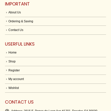
IMPORTANT
About Us
Ordering & Saving
Contact Us
USERFUL LINKS
Home
Shop
Register
My account
Wishlist
CONTACT US
Address:
2915 E. Ponce de Leon Ave #1201, Decatur, GA 30030