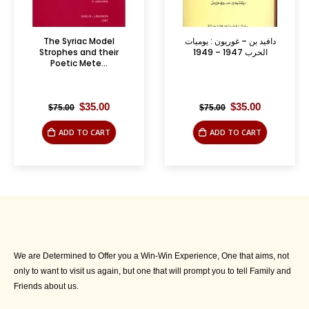
The Syriac Model
دافيد بن – غوريون : يوميات
Strophes and their
الحرب 1947 – 1949
Poetic Mete...
Original
Current
Original
Current
$
35.00
$
35.00
$
75.00
$
75.00
price
price
price
price
was:
is:
was:
is:
ADD TO CART
ADD TO CART
$75.00.
$35.00.
$75.00.
$35.00.
We are Determined to Offer you a Win-Win Experience, One that aims, not
only to want to visit us again, but one that will prompt you to tell Family and
Friends about us.