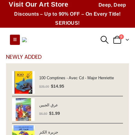
Visit Our Art Store
Deep, Deep
Discounts – Up to 90% OFF – On Every Title!
SERIOUS!
0
NEWLY ADDED
100 Comptines - Avec Cd - Major Henriette
Original
Current
$
14.95
$
35.00
price
price
was:
is:
عرق الجبين
$35.00.
$14.95.
Original
Current
$
1.99
$
6.50
price
price
was:
is:
جزيرة الكنز
$6.50.
$1.99.