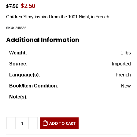
Original
Current
$
2.50
$
7.50
price
price
Children Story inspired from the 1001 Night, in French
was:
is:
SKU:
248536
$7.50.
$2.50.
Additional Information
1 lbs
Weight:
Imported
Source:
French
Language(s):
New
Book/Item Condition:
Note(s):
ADD TO CART