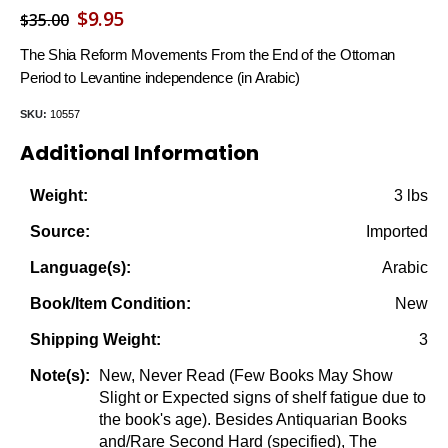
Original
Current
$
9.95
$
35.00
price
price
The Shia Reform Movements From the End of the Ottoman
was:
is:
Period to Levantine independence (in Arabic)
$35.00.
$9.95.
SKU:
10557
Additional Information
3 lbs
Weight:
Imported
Source:
Arabic
Language(s):
New
Book/Item Condition:
3
Shipping Weight:
New, Never Read (Few Books May Show
Note(s):
Slight or Expected signs of shelf fatigue due to
the book's age). Besides Antiquarian Books
and/Rare Second Hard (specified), The