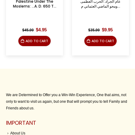
Palestine Under The
عام الجراد: الحرب العظمى
Moslems: …A. D. 650 T...
ومحو الماضي العثماني م...
Original
Current
Original
Current
$
4.95
$
9.95
$
45.00
$
35.00
price
price
price
price
was:
is:
was:
is:
ADD TO CART
ADD TO CART
$45.00.
$4.95.
$35.00.
$9.95.
We are Determined to Offer you a Win-Win Experience, One that aims, not
only to want to visit us again, but one that will prompt you to tell Family and
Friends about us.
IMPORTANT
About Us