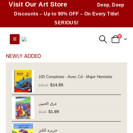
Visit Our Art Store
Deep, Deep
Discounts – Up to 90% OFF – On Every Title!
SERIOUS!
0
NEWLY ADDED
100 Comptines - Avec Cd - Major Henriette
Original
Current
$
14.95
$
35.00
price
price
was:
is:
عرق الجبين
$35.00.
$14.95.
Original
Current
$
1.99
$
6.50
price
price
was:
is:
جزيرة الكنز
$6.50.
$1.99.