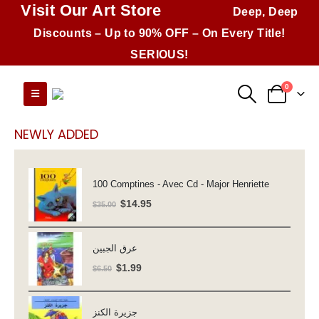
Visit Our Art Store
Deep, Deep
Discounts – Up to 90% OFF – On Every Title!
SERIOUS!
0
NEWLY ADDED
100 Comptines - Avec Cd - Major Henriette
Original
Current
$
14.95
$
35.00
price
price
was:
is:
عرق الجبين
$35.00.
$14.95.
Original
Current
$
1.99
$
6.50
price
price
was:
is:
جزيرة الكنز
$6.50.
$1.99.