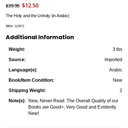
Original
Current
$
12.50
$
39.95
price
price
The Holy and the Unholy (in Arabic)
was:
is:
SKU:
112872
$39.95.
$12.50.
Additional Information
3 lbs
Weight:
Imported
Source:
Arabic
Language(s):
New
Book/Item Condition:
2
Shipping Weight:
New, Never Read. The Overall Quality of our
Note(s):
Books are Good+, Very Good and Evidently
New!