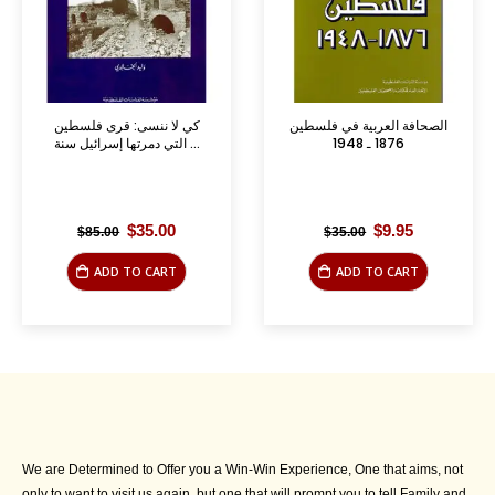
الصحافة العربية في فلسطين
كي لا ننسى: قرى فلسطين
1876 ـ 1948
التي دمرتها إسرائيل سنة ...
Original
Current
Original
Current
$
35.00
$
9.95
$
85.00
$
35.00
price
price
price
price
was:
is:
was:
is:
ADD TO CART
ADD TO CART
$85.00.
$35.00.
$35.00.
$9.95.
We are Determined to Offer you a Win-Win Experience, One that aims, not
only to want to visit us again, but one that will prompt you to tell Family and