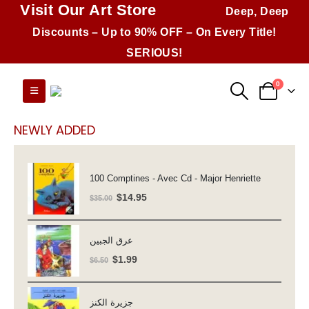
Visit Our Art Store
Deep, Deep
Discounts – Up to 90% OFF – On Every Title!
SERIOUS!
0
NEWLY ADDED
100 Comptines - Avec Cd - Major Henriette
Original
Current
$
14.95
$
35.00
price
price
was:
is:
عرق الجبين
$35.00.
$14.95.
Original
Current
$
1.99
$
6.50
price
price
was:
is:
جزيرة الكنز
$6.50.
$1.99.