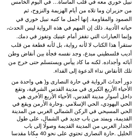
نبيل خوري معه في قلب المأساة… في اليوم الخامس
من حزيران وما تلاه من أيام الهزيمة والنزوح، ثم
الصمود والمقاومة. إنها أجمل ما كتبه نبيل خوري في
حياته الأدبية. ذلك إن المهم في هذه الرواية ليس الحدث،
وإنما العبارات التي تقفز أمام عينيك وتفوز في دمك.
ستقرأ هذا الكتاب لا لأنه رواية، بل لأنه قطعة من قلب
أديب فلسطيني مبدع، وجد نفسه فجأة بين أنقاض وطن
آبائه وأجداده. لكنه ما كاد ييأس ويستسلم حتى خرج من
تلك الأنقاض نداء الدعوة إلى الفداء.
دور أحداث الرواية في حارة النصارى و( هي واحدة من
الأحياء الأربع الكبرى في مدينة
القدس الشرقية
، وتقع
داخل أسوار مدينة
القدس
، الأحياء الأربع الأخرى هي
ويقع في
وحارة الأرمن
.
الحي الإسلامي
الحي اليهودي،
الحي المسيحي في الركن الشمالي الغربي من المدينة
القديمة، ويمتد من
باب جديد
في الشمال، على طول
الجدار الغربي من المدينة القديمة وصولًا إلى
باب
حارة النصارى تحتوي على نحو 40 مكانا مقدسا
.
الخليل