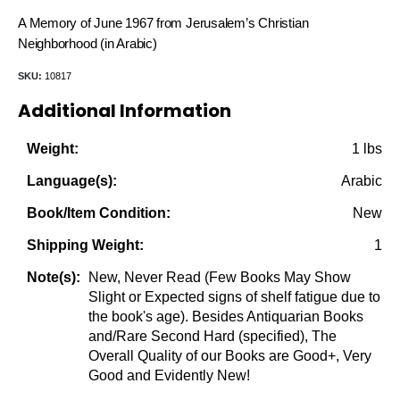
price
price
A Memory of June 1967 from Jerusalem’s Christian
was:
is:
Neighborhood (in Arabic)
$35.00.
$12.50.
SKU:
10817
Additional Information
1 lbs
Weight:
Arabic
Language(s):
New
Book/Item Condition:
1
Shipping Weight:
New, Never Read (Few Books May Show
Note(s):
Slight or Expected signs of shelf fatigue due to
the book's age). Besides Antiquarian Books
and/Rare Second Hard (specified), The
Overall Quality of our Books are Good+, Very
Good and Evidently New!