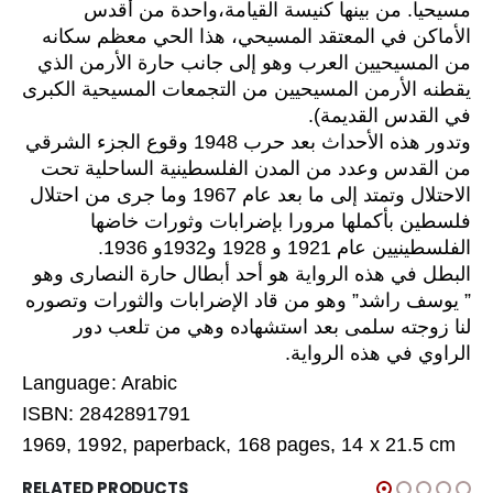
واحدة من أقدس
،
كنيسة القيامة
مسيحيا. من بينها
الأماكن
في المعتقد المسيحي، هذا الحي معظم سكانه
من
المسيحيين العرب
وهو إلى جانب
حارة الأرمن
الذي
يقطنه
الأرمن
المسيحيين
من التجمعات المسيحية الكبرى
.
في القدس القديمة)
وتدور هذه الأحداث بعد حرب 1948 وقوع الجزء الشرقي
من القدس وعدد من المدن الفلسطينية الساحلية تحت
الاحتلال وتمتد إلى ما بعد عام 1967 وما جرى من احتلال
فلسطين بأكملها مرورا بإضرابات وثورات خاضها
الفلسطينيين عام 1921 و 1928 و1932و 1936.
البطل في هذه الرواية هو أحد أبطال حارة النصارى وهو
” يوسف راشد” وهو من قاد الإضرابات والثورات وتصوره
لنا زوجته سلمى بعد استشهاده وهي من تلعب دور
الراوي في هذه الرواية.
Language: Arabic
ISBN: 2842891791
1969, 1992, paperback, 168 pages, 14 x 21.5 cm
RELATED PRODUCTS