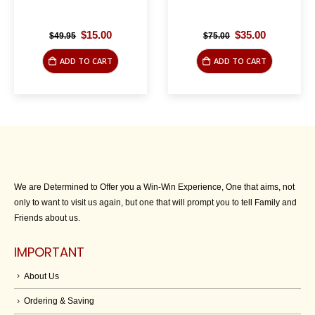
Original
Current
Original
Current
$
15.00
$
35.00
$
49.95
$
75.00
price
price
price
price
was:
is:
was:
is:
ADD TO CART
ADD TO CART
$49.95.
$15.00.
$75.00.
$35.00.
We are Determined to Offer you a Win-Win Experience, One that aims, not
only to want to visit us again, but one that will prompt you to tell Family and
Friends about us.
IMPORTANT
About Us
Ordering & Saving