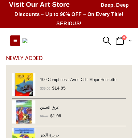
Visit Our Art Store
Deep, Deep
Discounts – Up to 90% OFF – On Every Title!
SERIOUS!
0
NEWLY ADDED
100 Comptines - Avec Cd - Major Henriette
Original
Current
$
14.95
$
35.00
price
price
was:
is:
عرق الجبين
$35.00.
$14.95.
Original
Current
$
1.99
$
6.50
price
price
was:
is:
جزيرة الكنز
$6.50.
$1.99.