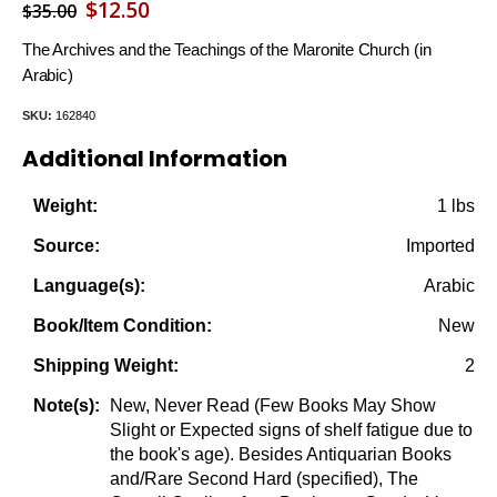
Original
Current
$
12.50
$
35.00
price
price
The Archives and the Teachings of the Maronite Church (in
was:
is:
Arabic)
$35.00.
$12.50.
SKU:
162840
Additional Information
1 lbs
Weight:
Imported
Source:
Arabic
Language(s):
New
Book/Item Condition:
2
Shipping Weight:
New, Never Read (Few Books May Show
Note(s):
Slight or Expected signs of shelf fatigue due to
the book's age). Besides Antiquarian Books
and/Rare Second Hard (specified), The