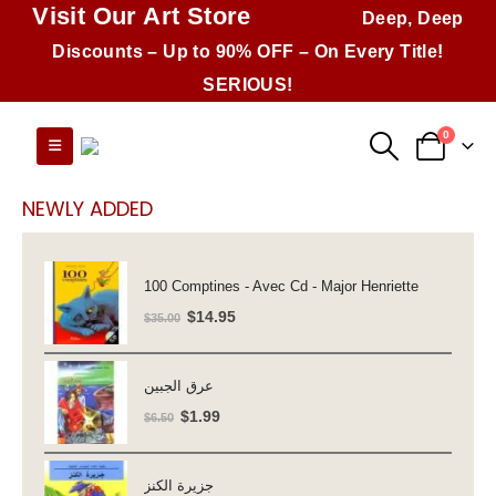
Visit Our Art Store
Deep, Deep
Discounts – Up to 90% OFF – On Every Title!
SERIOUS!
0
NEWLY ADDED
100 Comptines - Avec Cd - Major Henriette
Original
Current
$
14.95
$
35.00
price
price
was:
is:
عرق الجبين
$35.00.
$14.95.
Original
Current
$
1.99
$
6.50
price
price
was:
is:
جزيرة الكنز
$6.50.
$1.99.