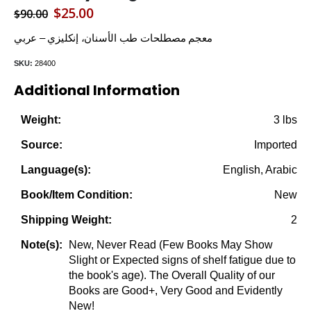
Original
Current
$
25.00
$
90.00
price
price
معجم مصطلحات طب الأسنان، إنكليزي – عربي
was:
is:
SKU:
28400
$90.00.
$25.00.
Additional Information
3 lbs
Weight:
Imported
Source:
English, Arabic
Language(s):
New
Book/Item Condition:
2
Shipping Weight:
New, Never Read (Few Books May Show
Note(s):
Slight or Expected signs of shelf fatigue due to
the book's age). The Overall Quality of our
Books are Good+, Very Good and Evidently
New!