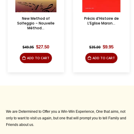
New Method of
Précis d’Histoire de
Solfeggio – Nouvelle
L’Eglise Maron...
Méthod...
Original
Current
Original
Current
$
27.50
$
9.95
$
49.95
$
35.00
price
price
price
price
was:
is:
was:
is:
ADD TO CART
ADD TO CART
$49.95.
$27.50.
$35.00.
$9.95.
We are Determined to Offer you a Win-Win Experience, One that aims, not
only to want to visit us again, but one that will prompt you to tell Family and
Friends about us.