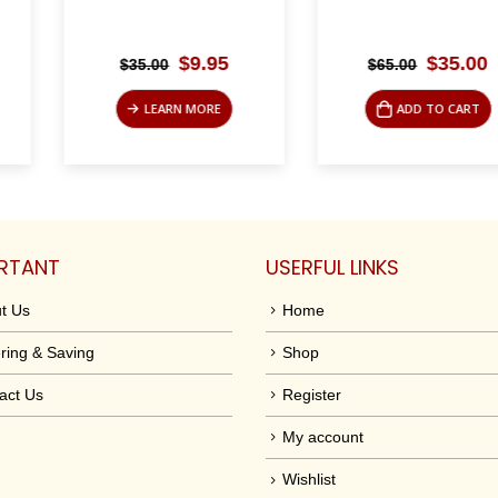
Original
Current
Original
Current
$
9.95
$
35.00
$
65.00
$
35.00
price
price
price
price
was:
is:
was:
is:
N MORE
ADD TO CART
ADD
$35.00.
$9.95.
$65.00.
$35.00.
RTANT
USERFUL LINKS
t Us
Home
ring & Saving
Shop
act Us
Register
My account
Wishlist