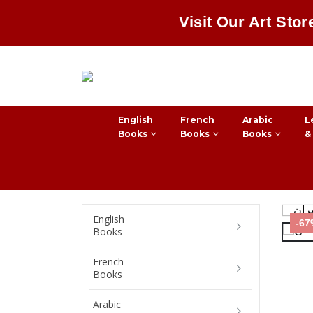
Visit Our Art Stor
English
French
Arabic
L
Books
Books
Books
&
English
-6
Books
French
Books
Arabic