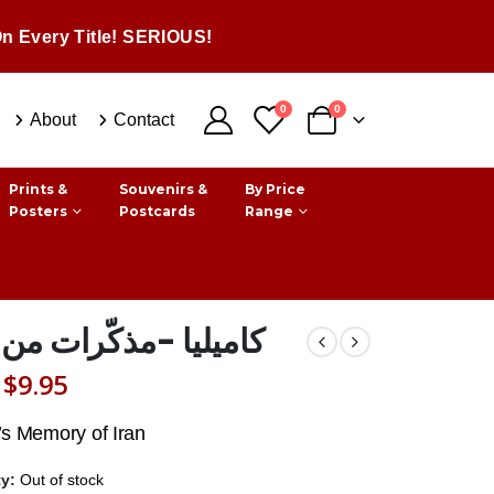
n Every Title! SERIOUS!
0
0
About
Contact
Prints &
Souvenirs &
By Price
Posters
Postcards
Range
كاميليا -مذكّرات من 
Original
Current
$
9.95
price
price
s Memory of Iran
was:
is:
ty:
Out of stock