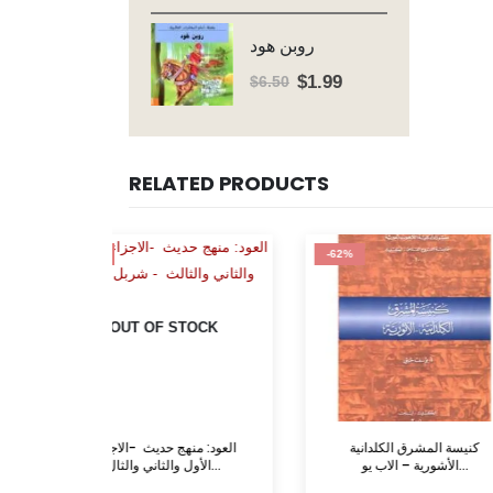
price
price
was:
is:
روبن هود
$6.50.
$1.99.
$
1.99
Original
Current
$
6.50
price
price
was:
is:
$6.50.
$1.99.
RELATED PRODUCTS
-62%
-72%
STOCK
OUT OF
ان القدّاس
كنيسة المشرق الكلدانية
العود: منهج
الأشورية – الاب يو...
الأول والثاني والثال...