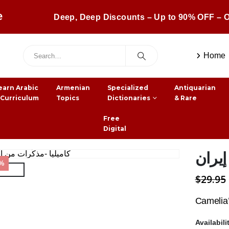
e
Deep, Deep Discounts – Up to 90% OFF – O
Home
earn Arabic
Armenian
Specialized
Antiquarian
 Curriculum
Topics
Dictionaries
& Rare
Free
Digital
إيران
7%
$
29.95
Camelia’
Availabili