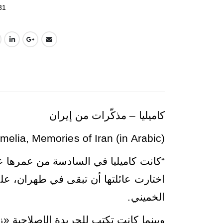
$29.95.
$9.95.
31
كاميليا – مذكّرات من إيران
melia, Memories of Iran (in Arabic)
“
اختارت عائلتها أن تبقى في طهران، على
.
الخميني
وبينما كانت تكتب للجريدة الإصلاحية «زن