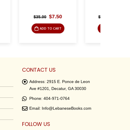
Original
Current
Original
Current
$
7.50
$
17.50
$
37.50
$
35.
price
price
price
price
was:
is:
was:
is:
 TO CART
ADD TO CART
AD
$35.00.
$7.50.
$37.50.
$17.50.
CONTACT US
Address:
2915 E. Ponce de Leon
Ave #1201, Decatur, GA 30030
Phone:
404-971-0764
Email:
Info@LebaneseBooks.com
FOLLOW US