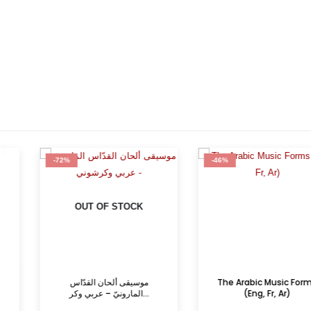
-46%
-79%
 STOCK
موسيقى ألح
The Arabic Music Forms
ات: مؤلفون
المارونيّ – عربي وكر...
(Eng, Fr, Ar)