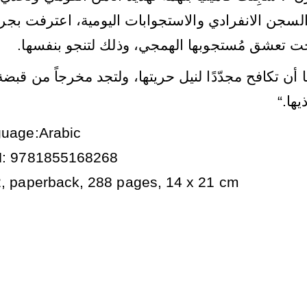
لسجن الانفرادي والاستجوابات اليومية، اعترفت بجرا
.
بحت تعشق مُستجوبها الهمجي، وذلك لتنجو بنفسها
ن تكافح مجدّدًا لنيل حريتها، ولتجد مخرجاً من قبضة
“.
يها
uage:Arabic
: 9781855168268
, paperback, 288 pages, 14 x 21 cm