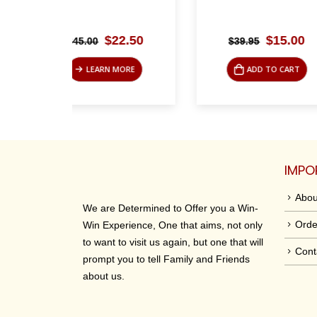
riginal
Current
Original
Current
22.50
$
15.00
$
39.95
$
35.00
rice
price
price
price
as:
is:
was:
is:
 MORE
ADD TO CART
LEAR
45.00.
$22.50.
$39.95.
$15.00.
IMPO
Abou
We are Determined to Offer you a Win-
Orde
Win Experience, One that aims, not only
to want to visit us again, but one that will
Cont
prompt you to tell Family and Friends
about us.