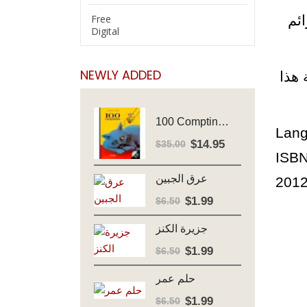
Free
ئم
Digital
NEWLY ADDED
 هذا
100 Comptines - Avec Cd - Major Henriette
Lang
$
14.95
Original
Current
$
35.00
ISBN
price
price
was:
is:
عرق الجبين
2012
$35.00.
$14.95.
$
1.99
Original
Current
$
6.50
price
price
جزيرة الكنز
was:
is:
$6.50.
$1.99.
$
1.99
Original
Current
$
6.50
price
price
حلم عمر
was:
is:
$6.50.
$1.99.
$
1.99
Original
Current
$
6.50