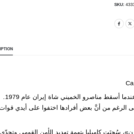
SKU:
433
IPTION
Ca
كانت كاميليا في السادسة من عمرها عندما أسقط مناصرو الخميني شاهَ إيران عام 1979.
 الرغم من أنَّ بعض أفرادها اختفوا على أيدي قوات
»، سُجِنَت كاميليا بتهمة تهديد الأمن القومي وتحدّي