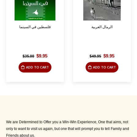
الرمال العربية
فلسطين في السينما
Original
Current
Original
Current
$
9.95
$
9.95
$
35.00
$
49.95
price
price
price
price
was:
is:
was:
is:
ADD TO CART
ADD TO CART
$35.00.
$9.95.
$49.95.
$9.95.
We are Determined to Offer you a Win-Win Experience, One that aims, not
only to want to visit us again, but one that will prompt you to tell Family and
Friends about us.