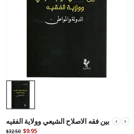
بين فقه الاصلاح الشيعي وولاية الفقيه
Original
Current
$
9.95
$
32.50