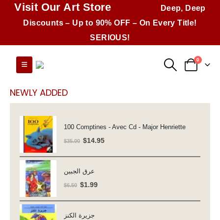
Visit Our Art Store
Deep, Deep
Discounts – Up to 90% OFF – On Every Title!
SERIOUS!
0
NEWLY ADDED
100 Comptines - Avec Cd - Major Henriette
Original
Current
$
14.95
$
35.00
price
price
was:
is:
عرق الجبين
$35.00.
$14.95.
Original
Current
$
1.99
$
6.50
price
price
was:
is:
جزيرة الكنز
$6.50.
$1.99.