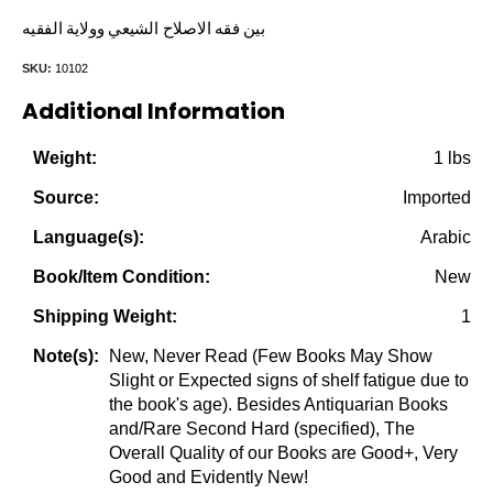
price
price
بين فقه الاصلاح الشيعي وولاية الفقيه
was:
is:
SKU:
10102
$32.50.
$9.95.
Additional Information
1 lbs
Weight:
Imported
Source:
Arabic
Language(s):
New
Book/Item Condition:
1
Shipping Weight:
New, Never Read (Few Books May Show
Note(s):
Slight or Expected signs of shelf fatigue due to
the book's age). Besides Antiquarian Books
and/Rare Second Hard (specified), The
Overall Quality of our Books are Good+, Very
Good and Evidently New!