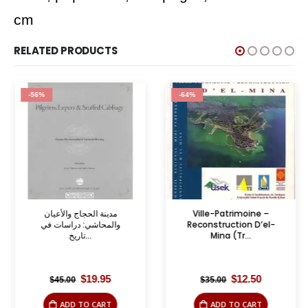
cm
RELATED PRODUCTS
-56%
-64%
مدينة الحجاج والأعيان
Ville-Patrimoine –
والمحاشي: دراسات في
Reconstruction D’el-
تاريخ...
Mina (Tr...
Original
Current
Original
Current
$
19.95
$
12.50
$
45.00
$
35.00
price
price
price
price
was:
is:
was:
is:
ADD TO CART
ADD TO CART
$45.00.
$19.95.
$35.00.
$12.50.