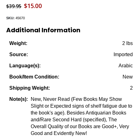
Original
Current
$
15.00
$
39.95
price
price
SKU:
45670
was:
is:
Additional Information
$39.95.
$15.00.
2 lbs
Weight:
Imported
Source:
Arabic
Language(s):
New
Book/Item Condition:
2
Shipping Weight:
New, Never Read (Few Books May Show
Note(s):
Slight or Expected signs of shelf fatigue due to
the book's age). Besides Antiquarian Books
and/Rare Second Hard (specified), The
Overall Quality of our Books are Good+, Very
Good and Evidently New!