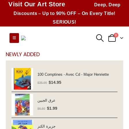
Visit Our Art Store
Deep, Deep
Discounts – Up to 90% OFF – On Every Title!
SERIOUS!
0
NEWLY ADDED
100 Comptines - Avec Cd - Major Henriette
Original
Current
$
14.95
$
35.00
price
price
was:
is:
عرق الجبين
$35.00.
$14.95.
Original
Current
$
1.99
$
6.50
price
price
was:
is:
جزيرة الكنز
$6.50.
$1.99.