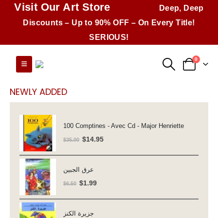
Visit Our Art Store
Deep, Deep
Discounts – Up to 90% OFF – On Every Title!
SERIOUS!
0
NEWLY ADDED
100 Comptines - Avec Cd - Major Henriette
Original
Current
$
14.95
$
35.00
price
price
was:
is:
عرق الجبين
$35.00.
$14.95.
Original
Current
$
1.99
$
6.50
price
price
was:
is:
جزيرة الكنز
$6.50.
$1.99.